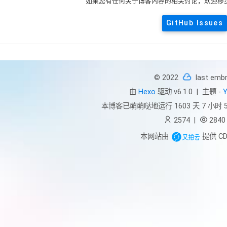
如果您有任何关于博客内容的相关讨论，欢迎移步Git
GitHub Issues
© 2022
last emb
由
Hexo
驱动 v6.1.0
|
主题 -
Y
本博客已萌萌哒地运行
1603 天 7 小时 5
2574
|
2840
本网站由
提供 C