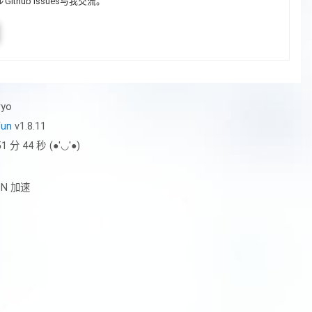
hub issues与我交流。
ryo
un
v1.8.11
1 分 44 秒
(●'◡'●)
DN 加速