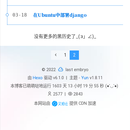
在Ubuntu中部署django
03-18
没有更多的黑历史了_(:з」∠)_
1
2
© 2022
last embryo
由
Hexo
驱动 v6.1.0
|
主题 -
Yun
v1.8.11
本博客已萌萌哒地运行
1603 天 13 小时 19 分 55 秒
(●'◡'●)
2577
|
2843
本网站由
提供 CDN 加速